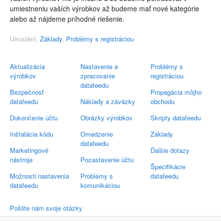
umiestneniu vaších výrobkov až budeme mať nové kategórie
alebo až nájdeme príhodné riešenie.
Umístění:
Základy
,
Problémy s registráciou
Aktualizácia
Nastavenie a
Problémy s
výrobkov
zpracovanie
registráciou
datafeedu
Bezpečnosť
Propagácia môjho
datafeedu
Náklady a záväzky
obchodu
Dokončenie účtu
Obrázky výrobkov
Skripty datafeedu
Inštalácia kódu
Omedzenie
Základy
datafeedu
Marketingové
Ďalšie dotazy
nástroje
Pozastavenie účtu
Špecifikácie
Možnosti nastavenia
Problémy s
datafeedu
datafeedu
komunikáciou
Pošlite nám svoje otázky