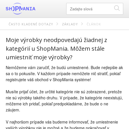
ČASTO KLADENÉ DOTAZY
ZÁKLADY
ČLÁNOK
Moje výrobky neodpovedajú žiadnej z
kategórií u ShopMania. Môžem stále
umiestniť moje výrobky?
Nemôžeme vám zaručiť, že budú umiestnené. Bude nejlepšie ak
sa o to pokusíte. V každom prípade nemôžete nič stratiť, pokiaľ
registrujete váš obchod v ShopMania systéme!
Musíte prijať účet, že určité kategórie nie sú zobrazené, pretože
nie sú výrobky takého druhu. V prípade, že kategórie neexistujú,
môžeme ich pridať, pokiaľ predpokladáme, že bude o ne
záujem.
V najhoršom prípade vás budeme informovať, že umiestnenie
vaších výrobkov nie je možné a že budeme pokračovať v