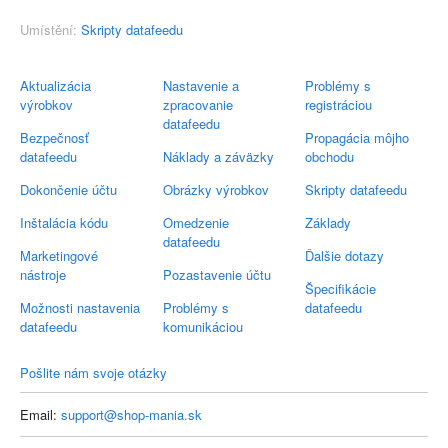
Umístění:
Skripty datafeedu
Aktualizácia
Nastavenie a
Problémy s
výrobkov
zpracovanie
registráciou
datafeedu
Bezpečnosť
Propagácia môjho
datafeedu
Náklady a záväzky
obchodu
Dokončenie účtu
Obrázky výrobkov
Skripty datafeedu
Inštalácia kódu
Omedzenie
Základy
datafeedu
Marketingové
Ďalšie dotazy
nástroje
Pozastavenie účtu
Špecifikácie
Možnosti nastavenia
Problémy s
datafeedu
datafeedu
komunikáciou
Pošlite nám svoje otázky
Email:
support@shop-mania.sk