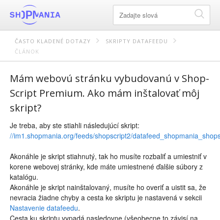
ČASTO KLADENÉ DOTAZY
SKRIPTY DATAFEEDU
ČLÁNOK
Mám webovú stránku vybudovanú v Shop-
Script Premium. Ako mám inštalovať môj
skript?
Je treba, aby ste stiahli následujúcí skript:
//im1.shopmania.org/feeds/shopscript2/datafeed_shopmania_shopsc
Akonáhle je skript stiahnutý, tak ho musíte rozbaliť a umiestniť v
korene webovej stránky, kde máte umiestnené ďalšie súbory z
katalógu.
Akonáhle je skript nainštalovaný, musíte ho overiť a uistit sa, že
nevracia žiadne chyby a cesta ke skriptu je nastavená v sekcii
Nastavenie datafeedu
.
Cesta ku skriptu vypadá nasledovne (všeobecne to závisí na