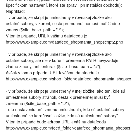
špecifickom nastavení, ktoré ste spravili pri inštalácii obchodu):
Napríklad:
- v prípade, že skript je umiestnený v rovnakej zložke ako
ostatné súbory, v koreni, cesta premennej nemusí mať žiadne
zmeny ($site_base_path = "./");
V tomto prípade, URL k vášmu datafeedu je
http://www.example.com/datafeed_shopmania_shopscript2.php
- v prípade, že skript je umiestnený v rovnakej zložke ako
ostatné súbory, ale nie v koreni, premenná PATH nevyžaduje
žiadne zmeny, ani tentoraz ($site_base_path = "./");
Avšak v tomto prípade, URL k vášmu datafeedu je
http://www.example.com/shop_folder/datafeed_shopmania_shopscr
- v prípade, že skript je umiestnený v inej zložke, ako ten, kde sú
umiestnené súbory stránok, cesta k premennej musí byť
zmenená ($site_base_path = "../");
Toto nastavenie určí zmenu umiestnenia, kde sú ostatné súbory
umiestnené ke koreňovej zložke, kde sú umiestnené súbory¨.
V tomto prípade bude adresa URL k vášmu datafeedu
http://www.example.com/feed_folder/datafeed_shopmania_shopscr