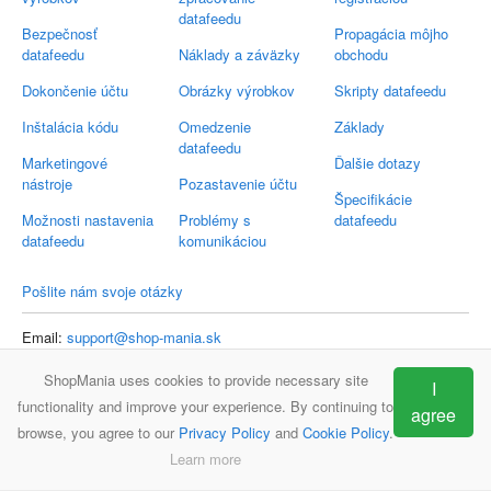
datafeedu
Bezpečnosť
Propagácia môjho
datafeedu
Náklady a záväzky
obchodu
Dokončenie účtu
Obrázky výrobkov
Skripty datafeedu
Inštalácia kódu
Omedzenie
Základy
datafeedu
Marketingové
Ďalšie dotazy
nástroje
Pozastavenie účtu
Špecifikácie
Možnosti nastavenia
Problémy s
datafeedu
datafeedu
komunikáciou
Pošlite nám svoje otázky
Email:
support@shop-mania.sk
ShopMania uses cookies to provide necessary site
I
functionality and improve your experience. By continuing to
agree
ShopMania
Často kladené otázky
Kontakt
browse, you agree to our
Privacy Policy
and
Cookie Policy
.
Learn more