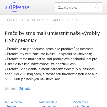
ČASTO KLADENÉ DOTAZY
ZÁKLADY
ČLÁNOK
Prečo by sme mali umiestniť naše výrobky
u ShopMania?
- Pretože je to jednoduchá cesta ako predávať na internete;
- Pretože my vám zaistíme kvalitnú a vysokú návštevnosť;
- Pretože máte možnosť sa stať prémiovým obchodníkom pre
získanie kvalitnej návštevnosti za priaznivú cenu;
- Pretože ShopMania je medzinárodný systém, v súčasnosti
operujúcí v 25 krajinách, s mesačnou návštevnosťou viac ako
5.000.000 jedinečných návštevníkov.
Umístění:
Základy
Aktualizácia
Nastavenie a
Problémy s
výrobkov
zpracovanie
registráciou