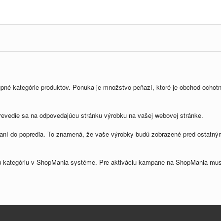
né kategórie produktov. Ponuka je množstvo peňazí, ktoré je obchod ochotný z
prevedie sa na odpovedajúcu stránku výrobku na vašej webovej stránke.
vaní do popredia. To znamená, že vaše výrobky budú zobrazené pred ostatn
dú kategóriu v ShopMania systéme. Pre aktiváciu kampane na ShopMania musí