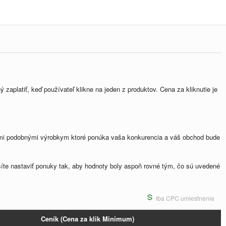
aplatiť, keď používateľ klikne na jeden z produktov. Cena za kliknutie je
ými podobnými výrobkym ktoré ponúka vaša konkurencia a váš obchod bude
te nastaviť ponuky tak, aby hodnoty boly aspoň rovné tým, čo sú uvedené
Iba CPC umiestnenie
Ceník (Cena za klik Minimum)