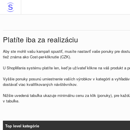
Platíte iba za realizáciu
Aby ste mohli vašu kampaň spustiť, musíte nastaviť vaše ponuky pre dostup
tiež známa ako Cost-per-kliknutie (CZK).
U ShopMania systému platíte len, keď je užívateľ klikne na váš produkt a 
Vyššie ponuky posunú umiestnenie vaších výrobkov v kategórii a vyhľadá
dostávať viac kvalifikovaných návštěvníkov.
Nižšie uvedená tabuľka ukazuje minimálnu cenu za klik (ponuky), pre kaž
v tabuľke.
Top level kategórie