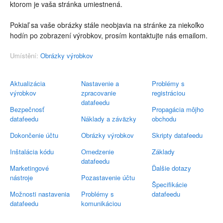
ktorom je vaša stránka umiestnená.
Pokiaľ sa vaše obrázky stále neobjavia na stránke za niekoľko
hodín po zobrazení výrobkov, prosím kontaktujte nás emailom.
Umístění:
Obrázky výrobkov
Aktualizácia
Nastavenie a
Problémy s
výrobkov
zpracovanie
registráciou
datafeedu
Bezpečnosť
Propagácia môjho
datafeedu
Náklady a záväzky
obchodu
Dokončenie účtu
Obrázky výrobkov
Skripty datafeedu
Inštalácia kódu
Omedzenie
Základy
datafeedu
Marketingové
Ďalšie dotazy
nástroje
Pozastavenie účtu
Špecifikácie
Možnosti nastavenia
Problémy s
datafeedu
datafeedu
komunikáciou