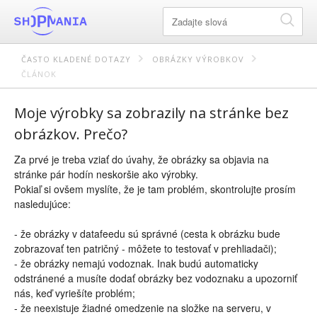
ČASTO KLADENÉ DOTAZY
OBRÁZKY VÝROBKOV
ČLÁNOK
Moje výrobky sa zobrazily na stránke bez
obrázkov. Prečo?
Za prvé je treba vziať do úvahy, že obrázky sa objavia na
stránke pár hodín neskoršie ako výrobky.
Pokiaľ si ovšem myslíte, že je tam problém, skontrolujte prosím
nasledujúce:
- že obrázky v datafeedu sú správné (cesta k obrázku bude
zobrazovať ten patričný - môžete to testovať v prehliadači);
- že obrázky nemajú vodoznak. Inak budú automaticky
odstránené a musíte dodať obrázky bez vodoznaku a upozorniť
nás, keď vyriešíte problém;
- že neexistuje žiadné omedzenie na složke na serveru, v