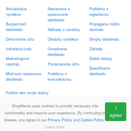
Aktualizácia
Nastavenie a
Problémy s
výrobkov
zpracovanie
registráciou
datafeedu
Bezpečnosť
Propagácia môjho
datafeedu
Náklady a záväzky
obchodu
Dokončenie účtu
Obrázky výrobkov
Skripty datafeedu
Inštalácia kódu
Omedzenie
Základy
datafeedu
Marketingové
Ďalšie dotazy
nástroje
Pozastavenie účtu
Špecifikácie
Možnosti nastavenia
Problémy s
datafeedu
datafeedu
komunikáciou
Pošlite nám svoje otázky
Email:
support@shop-mania.sk
ShopMania uses cookies to provide necessary site
I
functionality and improve your experience. By continuing to
agree
browse, you agree to our
Privacy Policy
and
Cookie Policy
.
ShopMania
Často kladené otázky
Kontakt
Learn more