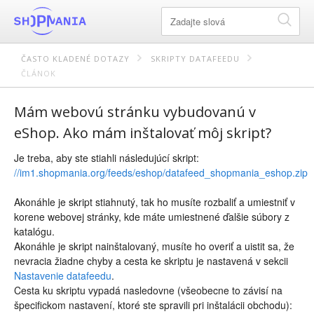
ČASTO KLADENÉ DOTAZY
SKRIPTY DATAFEEDU
ČLÁNOK
Mám webovú stránku vybudovanú v
eShop. Ako mám inštalovať môj skript?
Je treba, aby ste stiahli následujúcí skript:
//im1.shopmania.org/feeds/eshop/datafeed_shopmania_eshop.zip
Akonáhle je skript stiahnutý, tak ho musíte rozbaliť a umiestniť v
korene webovej stránky, kde máte umiestnené ďalšie súbory z
katalógu.
Akonáhle je skript nainštalovaný, musíte ho overiť a uistit sa, že
nevracia žiadne chyby a cesta ke skriptu je nastavená v sekcii
Nastavenie datafeedu
.
Cesta ku skriptu vypadá nasledovne (všeobecne to závisí na
špecifickom nastavení, ktoré ste spravili pri inštalácii obchodu):