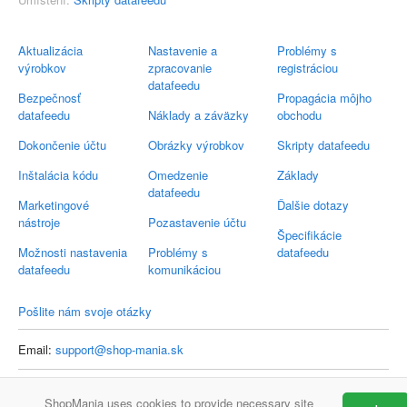
Aktualizácia
Nastavenie a
Problémy s
výrobkov
zpracovanie
registráciou
datafeedu
Bezpečnosť
Propagácia môjho
datafeedu
Náklady a záväzky
obchodu
Dokončenie účtu
Obrázky výrobkov
Skripty datafeedu
Inštalácia kódu
Omedzenie
Základy
datafeedu
Marketingové
Ďalšie dotazy
nástroje
Pozastavenie účtu
Špecifikácie
Možnosti nastavenia
Problémy s
datafeedu
datafeedu
komunikáciou
Pošlite nám svoje otázky
Email:
support@shop-mania.sk
ShopMania uses cookies to provide necessary site