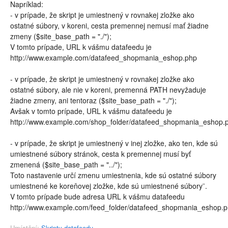
Napríklad:
- v prípade, že skript je umiestnený v rovnakej zložke ako
ostatné súbory, v koreni, cesta premennej nemusí mať žiadne
zmeny ($site_base_path = "./");
V tomto prípade, URL k vášmu datafeedu je
http://www.example.com/datafeed_shopmania_eshop.php
- v prípade, že skript je umiestnený v rovnakej zložke ako
ostatné súbory, ale nie v koreni, premenná PATH nevyžaduje
žiadne zmeny, ani tentoraz ($site_base_path = "./");
Avšak v tomto prípade, URL k vášmu datafeedu je
http://www.example.com/shop_folder/datafeed_shopmania_eshop.
- v prípade, že skript je umiestnený v inej zložke, ako ten, kde sú
umiestnené súbory stránok, cesta k premennej musí byť
zmenená ($site_base_path = "../");
Toto nastavenie určí zmenu umiestnenia, kde sú ostatné súbory
umiestnené ke koreňovej zložke, kde sú umiestnené súbory¨.
V tomto prípade bude adresa URL k vášmu datafeedu
http://www.example.com/feed_folder/datafeed_shopmania_eshop.
Umístění:
Skripty datafeedu