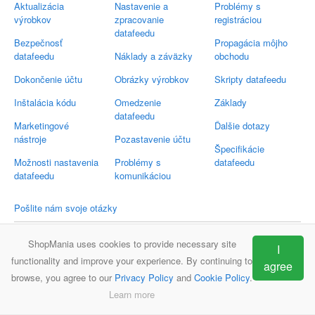
Aktualizácia
Nastavenie a
Problémy s
výrobkov
zpracovanie
registráciou
datafeedu
Bezpečnosť
Propagácia môjho
datafeedu
Náklady a záväzky
obchodu
Dokončenie účtu
Obrázky výrobkov
Skripty datafeedu
Inštalácia kódu
Omedzenie
Základy
datafeedu
Marketingové
Ďalšie dotazy
nástroje
Pozastavenie účtu
Špecifikácie
Možnosti nastavenia
Problémy s
datafeedu
datafeedu
komunikáciou
Pošlite nám svoje otázky
Email:
support@shop-mania.sk
ShopMania uses cookies to provide necessary site
I
functionality and improve your experience. By continuing to
agree
browse, you agree to our
Privacy Policy
and
Cookie Policy
.
ShopMania
Často kladené otázky
Kontakt
Learn more