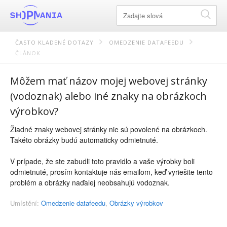
ČASTO KLADENÉ DOTAZY
OMEDZENIE DATAFEEDU
ČLÁNOK
Môžem mať názov mojej webovej stránky
(vodoznak) alebo iné znaky na obrázkoch
výrobkov?
Žiadné znaky webovej stránky nie sú povolené na obrázkoch.
Takéto obrázky budú automaticky odmietnuté.
V prípade, že ste zabudli toto pravidlo a vaše výrobky boli
odmietnuté, prosím kontaktuje nás emailom, keď vyriešite tento
problém a obrázky naďalej neobsahujú vodoznak.
Umístění:
Omedzenie datafeedu
,
Obrázky výrobkov